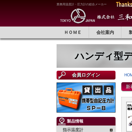
業務用温度計・圧力計の総合メーカー
ＨＯＭＥ
会社案内
ハンディ型デ
会員ログイン
HO
新
製品情報
指示温度計