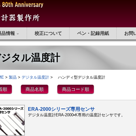
製品情報
校正について
ペン・記録用紙
お問
ジタル温度計
ME
>
製品
>
デジタル温度計
> ハンディ型デジタル温度計
着順
商品名順
商品コード順
ERA-2000シリーズ専用センサ
デジタル温度計ERA-2000•K専用の温度計センサです。