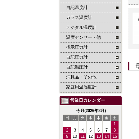
自記温度計
ガラス温度計
デジタル温度計
温度センサー・他
指示圧力計
自記圧力計
自記温圧計
消耗品・その他
家庭用温湿度計
営業日カレンダー
今月(2026年8月)
日
月
火
水
木
金
土
1
2
3
4
5
6
7
8
9
10
11
12
13
14
15