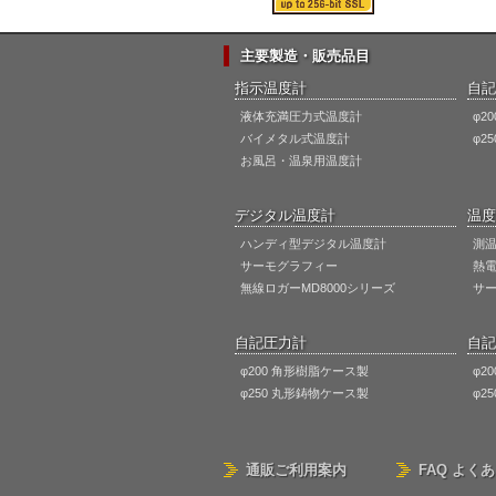
主要製造・販売品目
指示温度計
自記
液体充満圧力式温度計
φ2
バイメタル式温度計
φ2
お風呂・温泉用温度計
デジタル温度計
温度
ハンディ型デジタル温度計
測
サーモグラフィー
熱
無線ロガーMD8000シリーズ
サ
自記圧力計
自記
φ200 角形樹脂ケース製
φ2
φ250 丸形鋳物ケース製
φ2
通販ご利用案内
FAQ よく