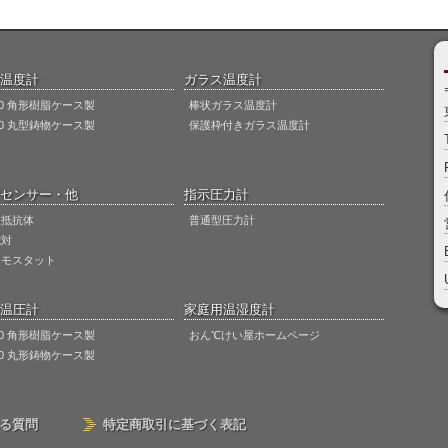
温度計
ガラス温度計
00 角形樹脂ケース製
棒状ガラス温度計
50 丸型鋳物ケース製
保護枠付きガラス温度計
センサー・他
指示圧力計
温抵抗体
普通型圧力計
電対
ーモスタット
温圧計
家庭用温湿度計
00 角形樹脂ケース製
おん℃けい屋ホームページ
50 丸形鋳物ケース製
ある質問
特定商取引に基づく表記