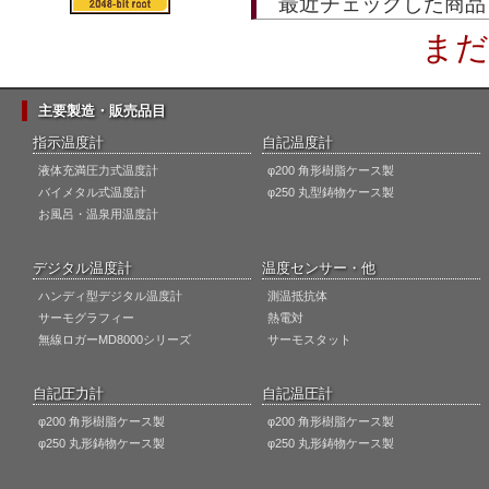
最近チェックした商品
まだ
主要製造・販売品目
指示温度計
自記温度計
液体充満圧力式温度計
φ200 角形樹脂ケース製
バイメタル式温度計
φ250 丸型鋳物ケース製
お風呂・温泉用温度計
デジタル温度計
温度センサー・他
ハンディ型デジタル温度計
測温抵抗体
サーモグラフィー
熱電対
無線ロガーMD8000シリーズ
サーモスタット
自記圧力計
自記温圧計
φ200 角形樹脂ケース製
φ200 角形樹脂ケース製
φ250 丸形鋳物ケース製
φ250 丸形鋳物ケース製