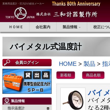
業務用温度計・圧力計の総合メーカー
ＨＯＭＥ
会社案内
製品情報
校正につ
バイメタル式温度計
会員ログイン
HOME
>
製品
>
指
新着順
商品名順
バイメ
バイメ
製品情報
なる2
指示温度計