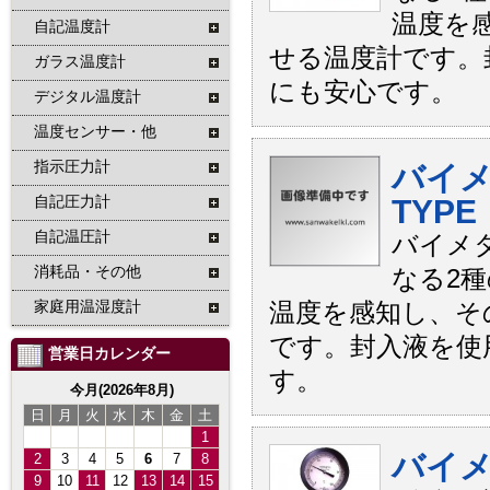
温度を
自記温度計
せる温度計です。
ガラス温度計
にも安心です。
デジタル温度計
温度センサー・他
指示圧力計
バイメ
自記圧力計
TYPE
自記温圧計
バイメ
消耗品・その他
なる2
家庭用温湿度計
温度を感知し、そ
です。封入液を使
営業日カレンダー
す。
今月(2026年8月)
日
月
火
水
木
金
土
1
バイメ
2
3
4
5
6
7
8
9
10
11
12
13
14
15