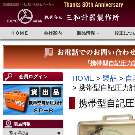
業務用温度計・圧力計の総合メーカー
ＨＯＭＥ
会社案内
製品情報
校正につ
『携帯型自記圧力計
会員ログイン
HOME
>
製品
>
自
> 携帯型自記圧力計
携帯型自記圧
製品情報
指示温度計