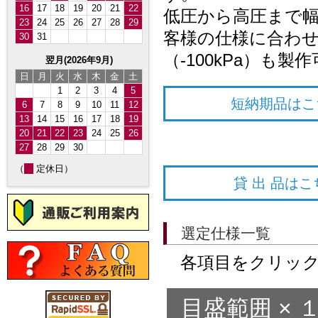
16
17
18
19
20
21
22
低圧から高圧まで
23
24
25
26
27
28
29
客様の仕様に合わ
30
31
（-100kPa）も製
翌月(2026年9月)
日
月
火
水
木
金
土
1
2
3
4
5
短納期品はこ
6
7
8
9
10
11
12
13
14
15
16
17
18
19
20
21
22
23
24
25
26
27
28
29
30
（
定休日）
貸 出 品はこ
選定仕様一覧
各項目をクリック
目盛範囲 × １