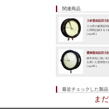
関連商品
２針型自記圧力計
２カ所の被測定対
に同時記録する２
(
¥0 )
税込
壁掛型自記圧力計 
経年劣化に強い丸
を用いた壁掛型の自
(
¥0 )
税込
最近チェックした製品
まだ