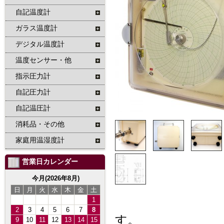
自記温度計
ガラス温度計
デジタル温度計
温度センサー・他
指示圧力計
自記圧力計
自記温圧計
消耗品・その他
家庭用温湿度計
営業日カレンダー
今月(2026年8月)
日
月
火
水
木
金
土
1
2
3
4
5
6
7
8
す。
9
10
11
12
13
14
15