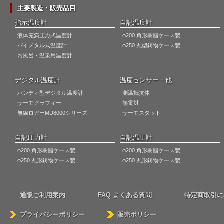
主要製造・販売品目
指示温度計
自記温度計
液体充満圧力式温度計
φ200 角形樹脂ケース製
バイメタル式温度計
φ250 丸型鋳物ケース製
お風呂・温泉用温度計
デジタル温度計
温度センサー・他
ハンディ型デジタル温度計
測温抵抗体
サーモグラフィー
熱電対
無線ロガーMD8000シリーズ
サーモスタット
自記圧力計
自記温圧計
φ200 角形樹脂ケース製
φ200 角形樹脂ケース製
φ250 丸形鋳物ケース製
φ250 丸形鋳物ケース製
通販ご利用案内
FAQ よくある質問
特定商取引に
プライバシーポリシー
販売ポリシー