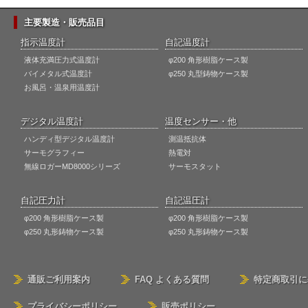
主要製造・販売品目
指示温度計
自記温度計
液体充満圧力式温度計
φ200 角形樹脂ケース製
バイメタル式温度計
φ250 丸型鋳物ケース製
お風呂・温泉用温度計
デジタル温度計
温度センサー・他
ハンディ型デジタル温度計
測温抵抗体
サーモグラフィー
熱電対
無線ロガーMD8000シリーズ
サーモスタット
自記圧力計
自記温圧計
φ200 角形樹脂ケース製
φ200 角形樹脂ケース製
φ250 丸形鋳物ケース製
φ250 丸形鋳物ケース製
通販ご利用案内
FAQ よくある質問
特定商取引に
プライバシーポリシー
販売ポリシー