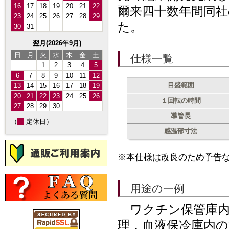
16
17
18
19
20
21
22
爾来四十数年間同
23
24
25
26
27
28
29
た。
30
31
翌月(2026年9月)
日
月
火
水
木
金
土
仕様一覧
1
2
3
4
5
6
7
8
9
10
11
12
目盛範囲
13
14
15
16
17
18
19
20
21
22
23
24
25
26
１回転の時間
27
28
29
30
導管長
（
定休日）
感温部寸法
※本仕様は改良のため予告
用途の一例
ワクチン保管庫内
理，血液保冷庫内の