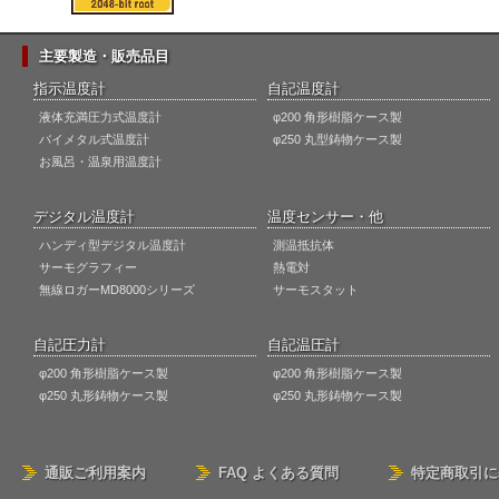
主要製造・販売品目
指示温度計
自記温度計
液体充満圧力式温度計
φ200 角形樹脂ケース製
バイメタル式温度計
φ250 丸型鋳物ケース製
お風呂・温泉用温度計
デジタル温度計
温度センサー・他
ハンディ型デジタル温度計
測温抵抗体
サーモグラフィー
熱電対
無線ロガーMD8000シリーズ
サーモスタット
自記圧力計
自記温圧計
φ200 角形樹脂ケース製
φ200 角形樹脂ケース製
φ250 丸形鋳物ケース製
φ250 丸形鋳物ケース製
通販ご利用案内
FAQ よくある質問
特定商取引に