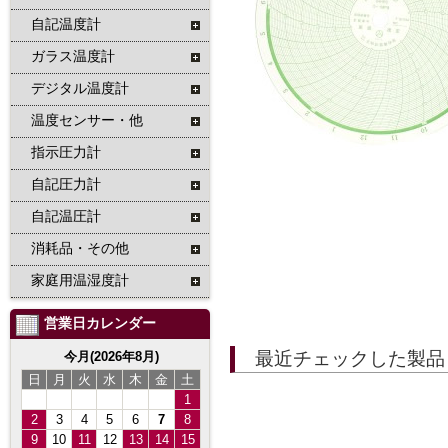
自記温度計
ガラス温度計
デジタル温度計
温度センサー・他
指示圧力計
自記圧力計
自記温圧計
消耗品・その他
家庭用温湿度計
営業日カレンダー
最近チェックした製品
今月(2026年8月)
日
月
火
水
木
金
土
1
2
3
4
5
6
7
8
9
10
11
12
13
14
15