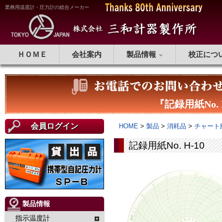
業務用温度計・圧力計の総合メーカー
ＨＯＭＥ
会社案内
製品情報
校正につ
『記録用紙No.
会員ログイン
HOME
>
製品
>
消耗品
>
チャート
記録用紙No. H-10
製品情報
指示温度計