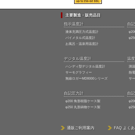
主要製造・販売品目
指示温度計
自記
液体充満圧力式温度計
φ2
バイメタル式温度計
φ2
お風呂・温泉用温度計
デジタル温度計
温度
ハンディ型デジタル温度計
測
サーモグラフィー
熱
無線ロガーMD8000シリーズ
サ
自記圧力計
自記
φ200 角形樹脂ケース製
φ2
φ250 丸形鋳物ケース製
φ2
通販ご利用案内
FAQ よく