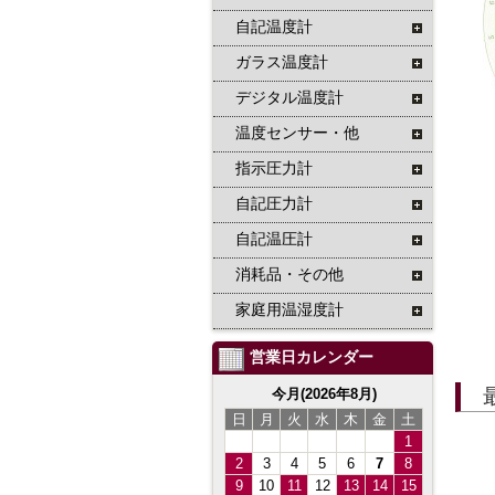
自記温度計
ガラス温度計
デジタル温度計
温度センサー・他
指示圧力計
自記圧力計
自記温圧計
消耗品・その他
家庭用温湿度計
営業日カレンダー
今月(2026年8月)
日
月
火
水
木
金
土
1
2
3
4
5
6
7
8
9
10
11
12
13
14
15