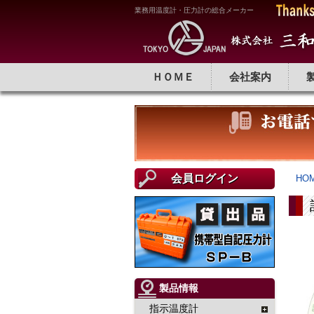
業務用温度計・圧力計の総合メーカー
ＨＯＭＥ
会社案内
会員ログイン
HO
製品情報
指示温度計