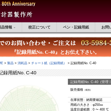
製品情報
校正について
ペン・記録用紙
お問
『記録用紙No. C-40』とお伝え下さい。
ME
>
製品
>
消耗品
>
チャート紙（記録用紙）
> 記録用紙No. C-40
記録用紙No. C-40
記録用紙No. C-40 (管理コ
販売価格
（税別）
在庫状態 : 納期要確認
用紙の大きさ : φ250㎜
温度目盛範囲 : 0 〜 400 ℃