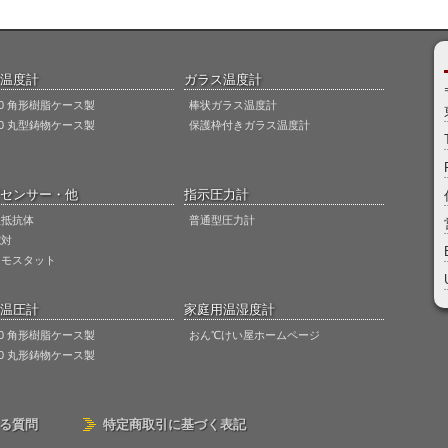
温度計
ガラス温度計
00 角形樹脂ケース製
棒状ガラス温度計
50 丸型鋳物ケース製
保護枠付きガラス温度計
センサー・他
指示圧力計
温抵抗体
普通型圧力計
電対
ーモスタット
温圧計
家庭用温湿度計
00 角形樹脂ケース製
おん℃けい屋ホームページ
50 丸形鋳物ケース製
ある質問
特定商取引に基づく表記