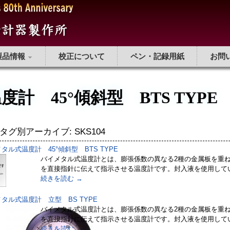
製品情報
校正について
ペン・記録用紙
お問
計 45°傾斜型 BTS TYPE
タグ別アーカイブ:
SKS104
タル式温度計 45°傾斜型 BTS TYPE
バイメタル式温度計とは、膨張係数の異なる2種の金属板を重
を直接指針に伝えて指示させる温度計です。封入液を使用して
続きを読む
→
タル式温度計 立型 BS TYPE
バイメタル式温度計とは、膨張係数の異なる2種の金属板を重
を直接指針に伝えて指示させる温度計です。封入液を使用して
続きを読む
→