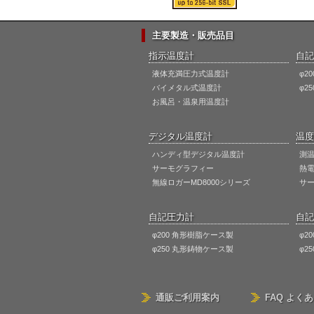
主要製造・販売品目
指示温度計
自記
液体充満圧力式温度計
φ2
バイメタル式温度計
φ2
お風呂・温泉用温度計
デジタル温度計
温度
ハンディ型デジタル温度計
測
サーモグラフィー
熱
無線ロガーMD8000シリーズ
サ
自記圧力計
自記
φ200 角形樹脂ケース製
φ2
φ250 丸形鋳物ケース製
φ2
通販ご利用案内
FAQ よく