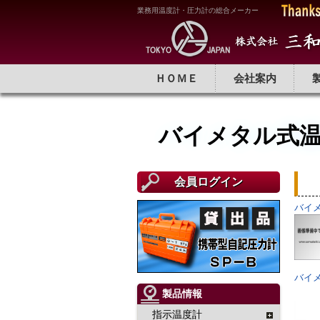
業務用温度計・圧力計の総合メーカー
ＨＯＭＥ
会社案内
バイメタル式温度
会員ログイン
バイメ
バイメ
製品情報
指示温度計