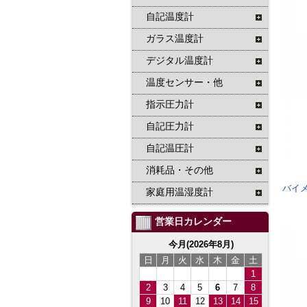
自記温度計
ガラス温度計
デジタル温度計
温度センサー・他
指示圧力計
自記圧力計
自記温圧計
消耗品・その他
バイメ
家庭用温湿度計
営業日カレンダー
今月(2026年8月)
日
月
火
水
木
金
土
1
2
3
4
5
6
7
8
9
10
11
12
13
14
15