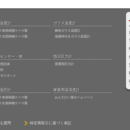
温度計
ガラス温度計
00 角形樹脂ケース製
棒状ガラス温度計
50 丸型鋳物ケース製
保護枠付きガラス温度計
センサー・他
指示圧力計
温抵抗体
普通型圧力計
電対
ーモスタット
温圧計
家庭用温湿度計
00 角形樹脂ケース製
おん℃けい屋ホームページ
50 丸形鋳物ケース製
ある質問
特定商取引に基づく表記