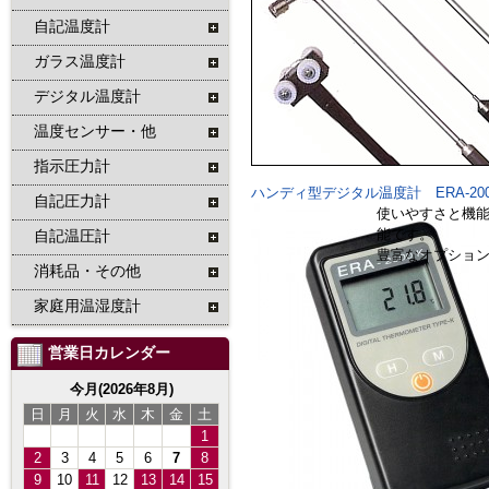
自記温度計
ガラス温度計
デジタル温度計
温度センサー・他
指示圧力計
ハンディ型デジタル温度計 ERA-200
自記圧力計
使いやすさと機能
能です。
自記温圧計
豊富なオプショ
消耗品・その他
家庭用温湿度計
営業日カレンダー
今月(2026年8月)
日
月
火
水
木
金
土
1
2
3
4
5
6
7
8
9
10
11
12
13
14
15