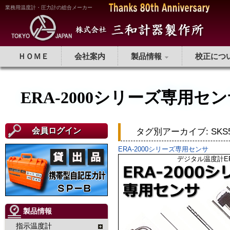
業務用温度計・圧力計の総合メーカー
ＨＯＭＥ
会社案内
製品情報
校正につ
ERA-2000シリーズ専用セ
会員ログイン
タグ別アーカイブ:
SKS
ERA-2000シリーズ専用センサ
デジタル温度計ER
製品情報
指示温度計