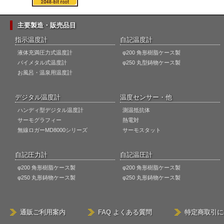
主要製造・販売品目
指示温度計
自記温度計
液体充満圧力式温度計
φ200 角形樹脂ケース製
バイメタル式温度計
φ250 丸型鋳物ケース製
お風呂・温泉用温度計
デジタル温度計
温度センサー・他
ハンディ型デジタル温度計
測温抵抗体
サーモグラフィー
熱電対
無線ロガーMD8000シリーズ
サーモスタット
自記圧力計
自記温圧計
φ200 角形樹脂ケース製
φ200 角形樹脂ケース製
φ250 丸形鋳物ケース製
φ250 丸形鋳物ケース製
通販ご利用案内
FAQ よくある質問
特定商取引に